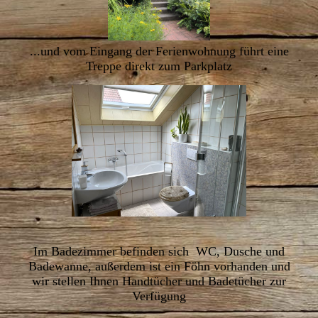
...und vom Eingang der Ferienwohnung führt eine
Treppe
direkt zum Parkplatz
Im Badezimmer befinden sich WC, Dusche und
Badewanne, außerdem ist ein Föhn vorhanden und
wir stellen Ihnen
Handtücher und Badetücher zur
Verfügung