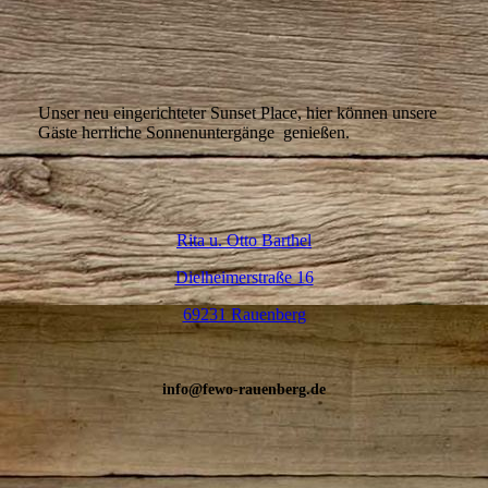
IMG_0469
IMG_9844
IMG_0472
Unser neu eingerichteter Sunset Place, hier können unsere
Gäste herrliche Sonnenuntergänge genießen.
Rita u. Otto Barthel
Dielheimerstraße 16
69231 Rauenberg
info@fewo-rauenberg.de